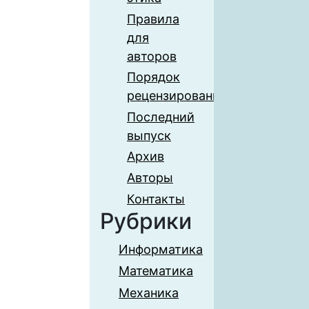
Правила
для
авторов
Порядок
рецензирования
Последний
выпуск
Архив
Авторы
Контакты
Рубрики
Информатика
Математика
Механика