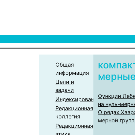
компак
Общая
информация
мерные
Цели и
задачи
Функции Лебе
Индексирование
на нуль-мерн
Редакционная
О рядах Хаар
коллегия
мерной групп
Редакционная
этика