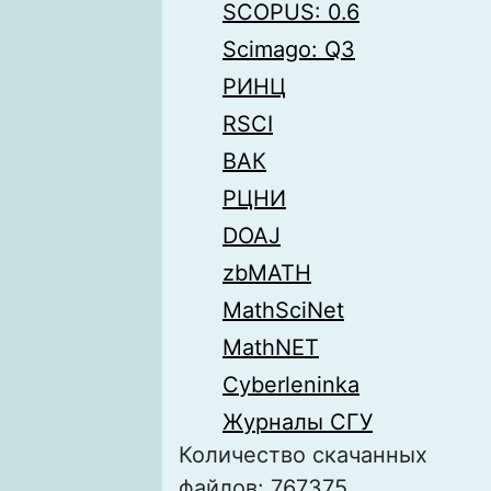
SCOPUS: 0.6
Scimago: Q3
РИНЦ
RSCI
ВАК
РЦНИ
DOAJ
zbMATH
MathSciNet
MathNET
Cyberleninka
Журналы СГУ
Количество скачанных
файлов: 767375