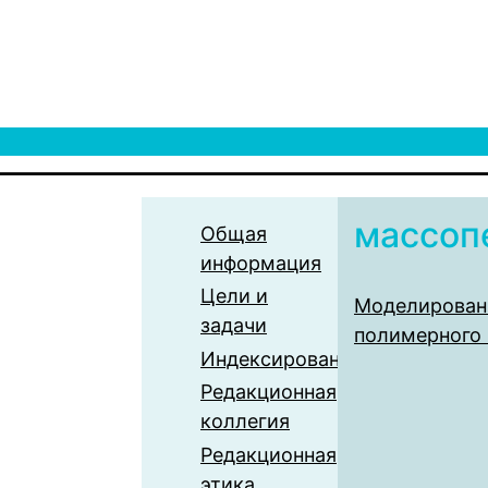
массоп
Общая
информация
Цели и
Моделирован
задачи
полимерного
Индексирование
Редакционная
коллегия
Редакционная
этика