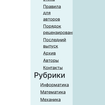
Правила
для
авторов
Порядок
рецензирования
Последний
выпуск
Архив
Авторы
Контакты
Рубрики
Информатика
Математика
Механика