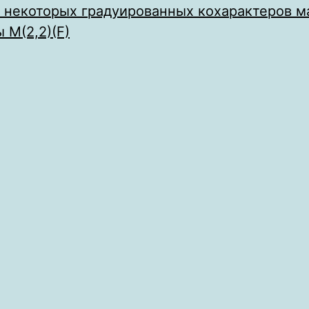
х некоторых градуированных кохарактеров м
 M(2,2)(F)