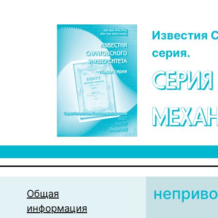
Перейти к основному содержанию
Известия С
серия.
СЕРИЯ
МЕХАН
неприво
Общая
информация