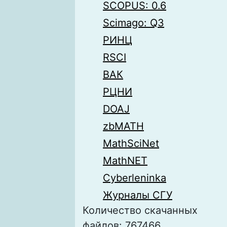
SCOPUS: 0.6
Scimago: Q3
РИНЦ
RSCI
ВАК
РЦНИ
DOAJ
zbMATH
MathSciNet
MathNET
Cyberleninka
Журналы СГУ
Количество скачанных
файлов: 767466