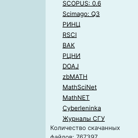
SCOPUS: 0.6
Scimago: Q3
РИНЦ
RSCI
ВАК
РЦНИ
DOAJ
zbMATH
MathSciNet
MathNET
Cyberleninka
Журналы СГУ
Количество скачанных
файлов: 767397