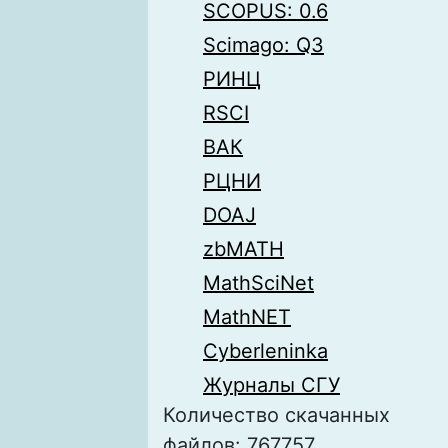
SCOPUS: 0.6
Scimago: Q3
РИНЦ
RSCI
ВАК
РЦНИ
DOAJ
zbMATH
MathSciNet
MathNET
Cyberleninka
Журналы СГУ
Количество скачанных
файлов: 767757