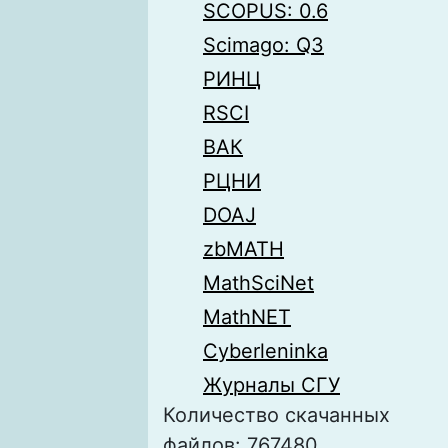
SCOPUS: 0.6
Scimago: Q3
РИНЦ
RSCI
ВАК
РЦНИ
DOAJ
zbMATH
MathSciNet
MathNET
Cyberleninka
Журналы СГУ
Количество скачанных
файлов: 767480