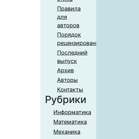
Правила
для
авторов
Порядок
рецензирования
Последний
выпуск
Архив
Авторы
Контакты
Рубрики
Информатика
Математика
Механика