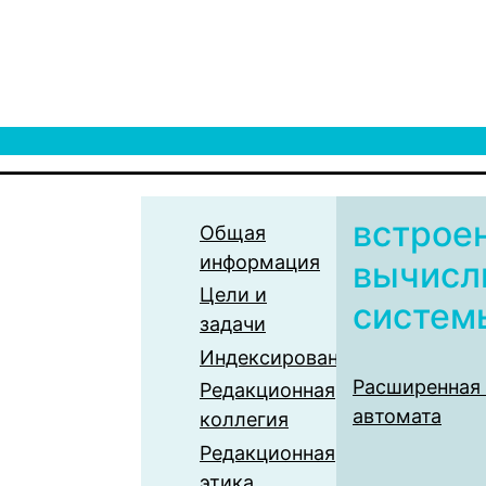
встрое
Общая
информация
вычисл
Цели и
систем
задачи
Индексирование
Расширенная 
Редакционная
автомата
коллегия
Редакционная
этика