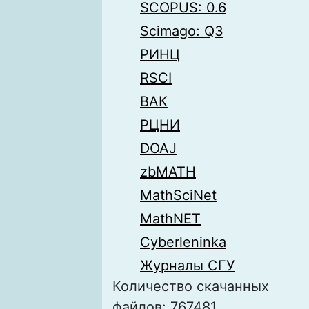
SCOPUS: 0.6
Scimago: Q3
РИНЦ
RSCI
ВАК
РЦНИ
DOAJ
zbMATH
MathSciNet
MathNET
Cyberleninka
Журналы СГУ
Количество скачанных
файлов: 767481