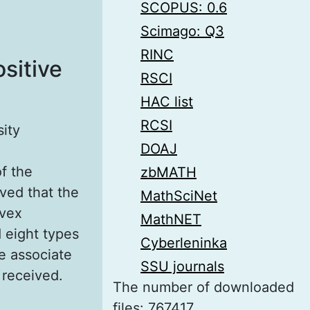
SCOPUS: 0.6
Scimago: Q3
RINC
ositive
RSCI
HAC list
RCSI
sity
DOAJ
f the
zbMATH
oved that the
MathSciNet
nvex
MathNET
 eight types
Cyberleninka
he associate
SSU journals
s received.
The number of downloaded
files: 767417