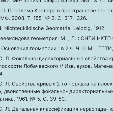
ика. Ме- ханика. Информатика, вып. 3. С. 14
 П. Проблема Кеплера в пространстве по- с
МФ. 2008. Т. 155, № 2. С. 317– 326.
 Nichteuklidische Geometrie. Leipzig, 1912.
еевклидова геометрия. М. ; Л. : ОНТИ НКТП 
 Основания геометрии : в 2 ч. Ч. II. М. : ГТТИ,
С. Л. Фокально-директориальные свойства к
лоскости Лобачевского // Изв. вузов. Матема
4.
С. Л. Свойства кривых 2-го порядка на плос
, двойственные фокально- директориальным 
тика. 1961. № 5. С. 39–50.
С. Л. Детальная классификация нераспада- 