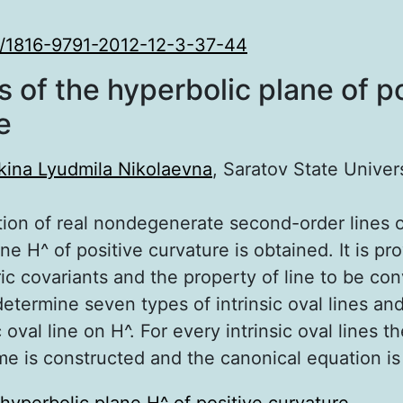
/1816-9791-2012-12-3-37-44
s of the hyperbolic plane of p
e
ina Lyudmila Nikolaevna
, Saratov State Univer
ation of real nondegenerate second-order lines o
ne H^ of positive curvature is obtained. It is pr
ic covariants and the property of line to be co
etermine seven types of intrinsic oval lines and
c oval line on H^. For every intrinsic oval lines t
ame is constructed and the canonical equation i