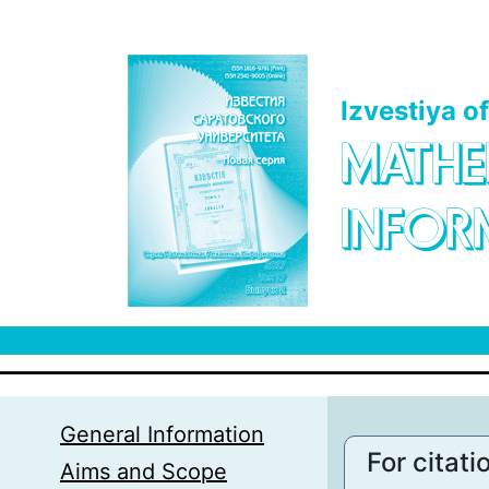
Skip to main content
Izvestiya o
MATHE
INFOR
General Information
For citati
Aims and Scope