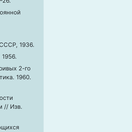
–26.
тоянной
СССР, 1936.
 1956.
ривых 2-го
тика. 1960.
кости
// Изв.
ющихся