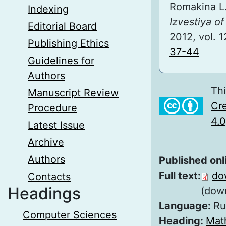
Romakina L. 
Indexing
Izvestiya o
Editorial Board
2012, vol. 1
Publishing Ethics
37-44
Guidelines for
Authors
Thi
Manuscript Review
Cre
Procedure
4.0
Latest Issue
Archive
Authors
Published onl
Full text:
do
Contacts
Headings
(dow
Language:
Ru
Computer Sciences
Heading:
Mat