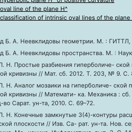
hyperbolic plane H^ of positive curvature
oval line of the plane H^
classification of intrinsic oval lines of the plane
 Б. А. Неевклидовы геометрии. М. : ГИТТЛ, 
 Б. А. Неевклидовы пространства. М. : Наук
Л. Н. Простые разбиения гиперболиче- ской
 кривизны // Мат. сб. 2012. Т. 203, № 9. С. 
Л. Н. Аналог мозаики на гиперболиче- ской 
й кривизны // Математи- ка. Механика : сб. 
-во Сарат. ун-та, 2010. С. 69–72.
Л. Н. Конечные замкнутые 3(4)-контуры ра
ой плоскости // Изв. Са- рат. ун-та. Нов. сер