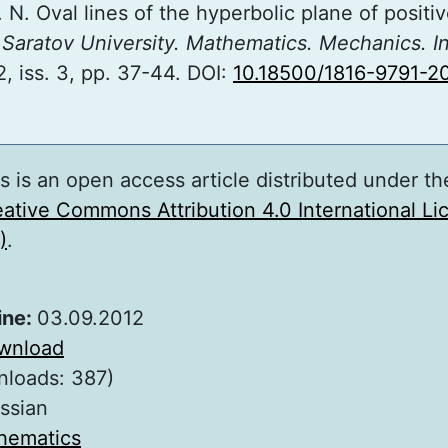
N. Oval lines of the hyperbolic plane of positiv
f Saratov University. Mathematics. Mechanics. I
2, iss. 3, pp. 37-44. DOI:
10.18500/1816-9791-2
s is an open access article distributed under th
ative Commons Attribution 4.0 International L
)
.
ine:
03.09.2012
wnload
nloads: 387)
ssian
hematics