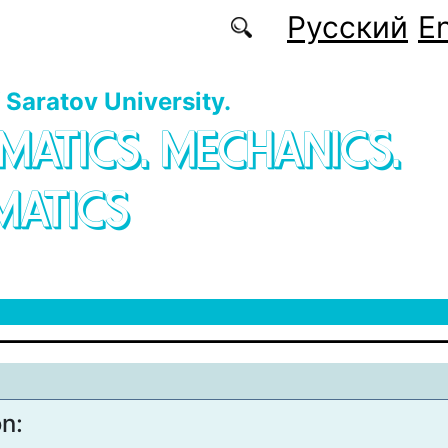
Русский
En
f Saratov University.
MATICS. MECHANICS.
MATICS
on: