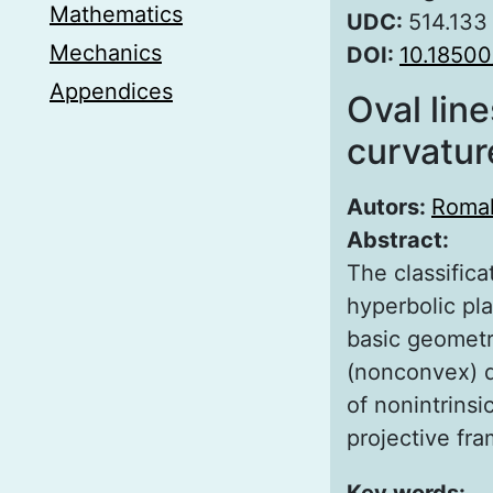
Mathematics
UDC:
514.133
Mechanics
DOI:
10.18500
Appendices
Oval line
curvatur
Autors:
Romak
Abstract:
The classific
hyperbolic pla
basic geometr
(nonconvex) d
of nonintrinsi
projective fr