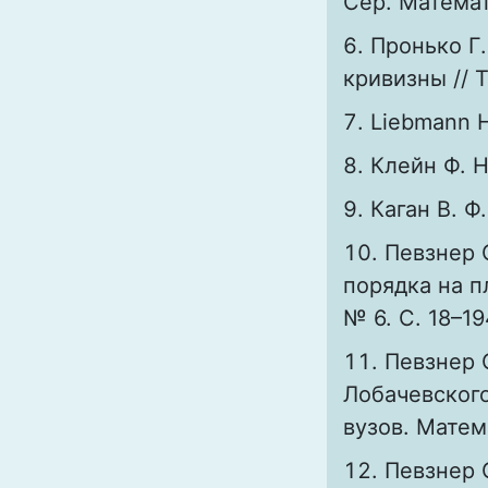
Сер. Математ
Пронько Г.
кривизны // Т
Liebmann H.
Клейн Ф. Н
Каган В. Ф.
Певзнер 
порядка на п
№ 6. С. 18–19
Певзнер 
Лобачевского
вузов. Матема
Певзнер 