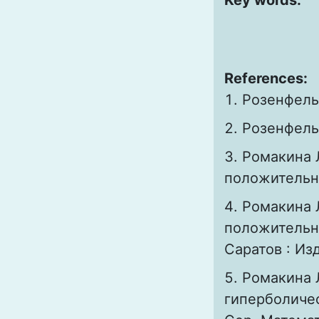
Key words:
References:
Розенфельд
Розенфельд
Ромакина 
положительной
Ромакина 
положительно
Саратов : Изд
Ромакина 
гиперболическ