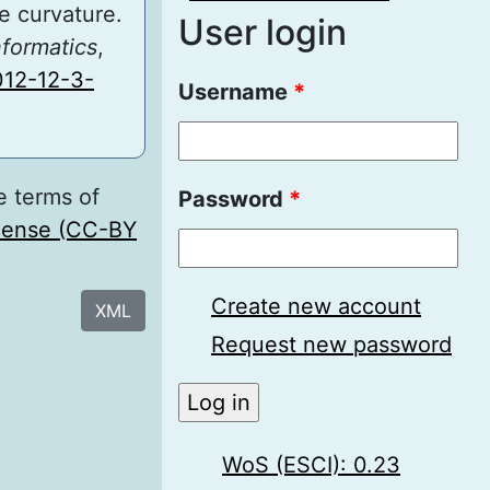
e curvature.
User login
nformatics
,
012-12-3-
Username
*
e terms of
Password
*
icense (CC-BY
Create new account
XML
Request new password
WoS (ESCI): 0.23