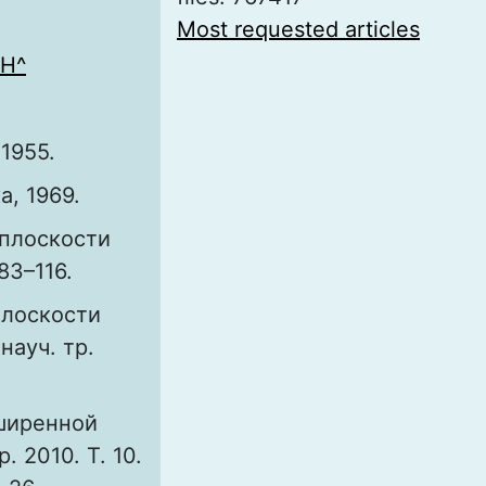
Most requested articles
 H^
1955.
а, 1969.
 плоскости
83–116.
плоскости
науч. тр.
сширенной
. 2010. Т. 10.