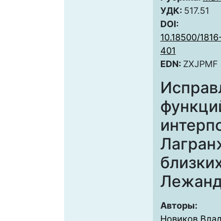
УДК:
517.51
DOI:
10.18500/1816
401
EDN:
ZXJPMF
Исправ
функци
интерп
Лагранж
близких
Лежанд
Авторы:
Новиков Вла