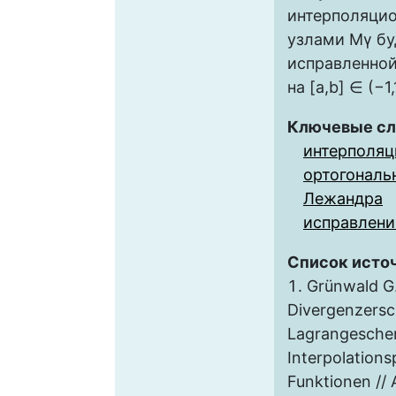
интерполяцио
узлами Mγ бу
исправленно
на [a,b] ∈ (−1,
Ключевые сл
интерполяц
ортогональ
Лежандра
исправлени
Список исто
Grünwald G
Divergenzersc
Lagrangesche
Interpolation
Funktionen // 