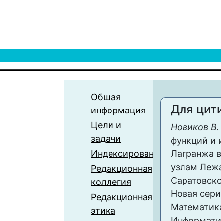
Общая
Для цит
информация
Цели и
Новиков В. 
задачи
функций и 
Индексирование
Лагранжа в
узлам Лежа
Редакционная
Саратовско
коллегия
Новая сери
Редакционная
Математика
этика
Информатика