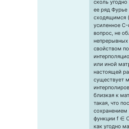
сколь угодно
ее ряд Фурье
сходящимся 
усиленное C-
вопрос, не о
непрерывных
свойством по
интерполяцио
или иной мат
настоящей ра
существует м
интерполиров
близкая к ма
такая, что по
сохранением
функции f ∈ C
как угодно м