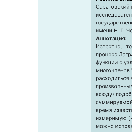
Саратовский
исследовате
государствен
имени Н. Г. 
Аннотация:
Известно, чт
процесс Лаг
функции с уз
многочленов
расходиться 
произвольным
всюду) подоб
суммируемой 
время извест
измеримую (к
можно испра