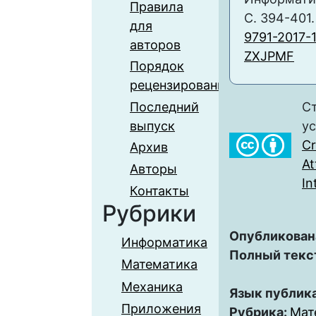
Правила
С. 394-401.
для
9791-2017-
авторов
ZXJPMF
Порядок
рецензирования
Последний
Ст
выпуск
у
C
Архив
At
Авторы
In
Контакты
Рубрики
Опубликован
Информатика
Полный текс
Математика
Механика
Язык публик
Приложения
Рубрика:
Мат