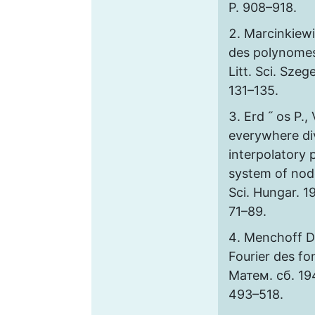
P. 908–918.
Marcinkiewi
des polynomes 
Litt. Sci. Szeg
131–135.
Erd ˝ os P.,
everywhere di
interpolatory 
system of node
Sci. Hungar. 19
71–89.
Menchoff D.
Fourier des fo
Матем. сб. 194
493–518.