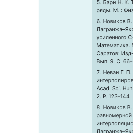
Бари Н. К.
ряды. М. : Физ
Новиков В.
Лагранжа–Яко
усиленного C-
Математика. М
Саратов: Изд-
Вып. 9. С. 66–
Неваи Г. П
интерполирова
Acad. Sci. Hung
2. P. 123–144.
Новиков В.
равномерной
интерполяцио
Лагранжа–Яко