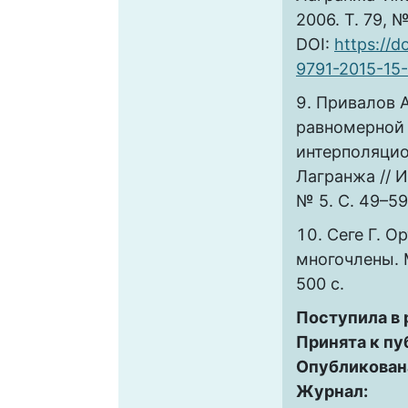
2006. Т. 79, №
DOI:
https://d
9791-2015-15
Привалов А
равномерной
интерполяци
Лагранжа // И
№ 5. C. 49–59
Сеге Г. О
многочлены. М
500 с.
Поступила в
Принята к пу
Опубликован
Журнал: