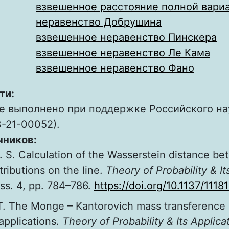
взвешенное расстояние полной вари
неравенство Добрушина
взвешенное неравенство Пинскера
взвешенное неравенство Ле Кама
взвешенное неравенство Фано
ти:
е выполнено при поддержке Российского на
-21-00052).
чников:
. S. Calculation of the Wasserstein distance b
stributions on the line.
Theory of Probability & It
 iss. 4, pp. 784–786.
https://doi.org/10.1137/1118
T. The Monge – Kantorovich mass transference
 applications.
Theory of Probability & Its Applica