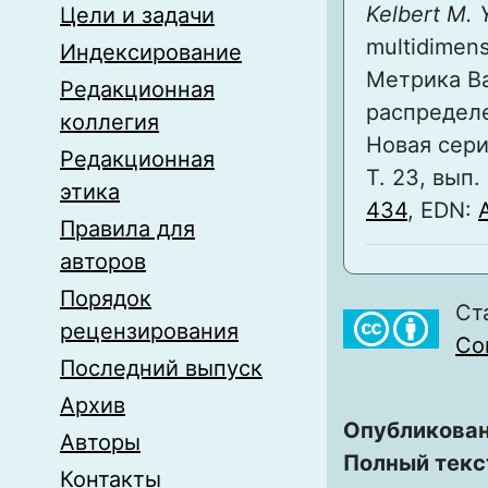
Kelbert M. 
Цели и задачи
multidimens
Индексирование
Метрика В
Редакционная
распределе
коллегия
Новая сери
Редакционная
Т. 23, вып.
этика
434
, EDN:
Правила для
авторов
Порядок
Ст
рецензирования
Com
Последний выпуск
Архив
Опубликован
Авторы
Полный текс
Контакты