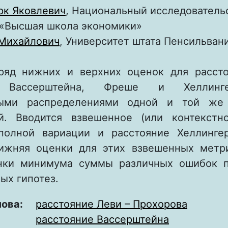
рк Яковлевич
, Национальный исследователь
 «Высшая школа экономики»
Михайлович
, Университет штата Пенсильван
ряд нижних и верхних оценок для расст
, Вассерштейна, Фреше и Хеллин
ными распределениями одной и той же
й. Вводится взвешенное (или контекстн
полной вариации и расстояние Хеллинге
ижняя оценки для этих взвешенных метр
нки минимума суммы различных ошибок п
ых гипотез.
лова:
расстояние Леви – Прохорова
расстояние Вассерштейна