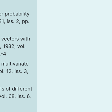
r probability
31, iss. 2, pp.
 vectors with
, 1982, vol.
2-4
multivariate
l. 12, iss. 3,
ns of different
ol. 68, iss. 6,