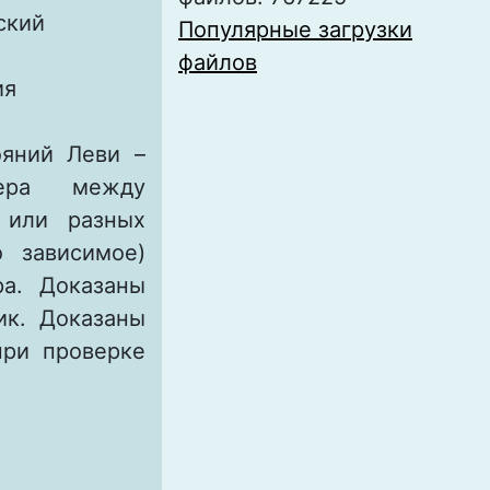
ский
Популярные загрузки
файлов
ия
ояний Леви –
гера между
 или разных
о зависимое)
ра. Доказаны
ик. Доказаны
ри проверке