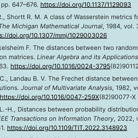
4, pp. 647–676.
https://doi.org/10.1137/1129093
., Shortt R. M. A class of Wasserstein metrics fo
The Michigan Mathematical Journal
, 1984, vol. 
ps://doi.org/10.1307/mmj/1029003026
ukelsheim F. The distances between two random
ion matrices.
Linear Algebra and its Applications
263.
https://doi.org/10.1016/0024-3795
(82)9011
C., Landau B. V. The Frechet distance between 
butions.
Journal of Multivariate Analysis
, 1982, vo
https://doi.org/10.1016/0047-259X
(82)90077-X
 L.-H., Distances between probability distributio
EEE Transactions on Information Theory
, 2022, v
31.
https://doi.org/10.1109/TIT.2022.3148923