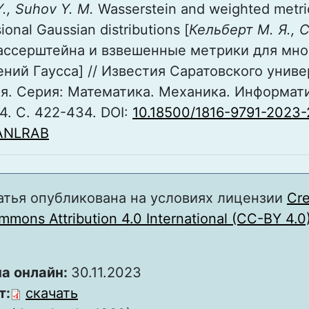
Y., Suhov Y. M.
Wasserstein and weighted metric
ional Gaussian distributions [
Кельберт М. Я., 
ассерштейна и взвешенные метрики для мн
ний Гаусса] // Известия Саратовского униве
я. Серия: Математика. Механика. Информати
 4. С. 422-434. DOI:
10.18500/1816-9791-2023
ANLRAB
атья опубликована на условиях лицензии
Cre
mons Attribution 4.0 International (CC-BY 4.0
а онлайн:
30.11.2023
т:
скачать