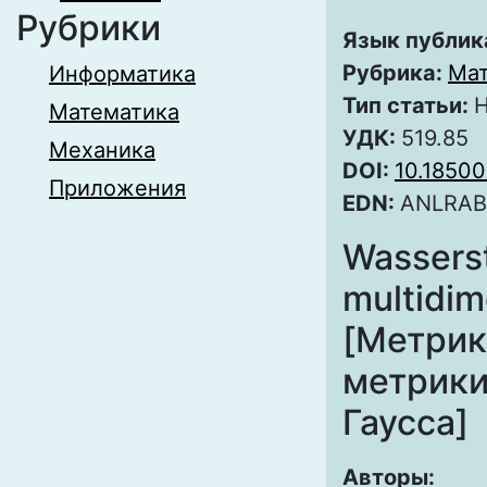
Рубрики
Язык публик
Рубрика:
Мат
Информатика
Тип статьи:
Н
Математика
УДК:
519.85
Механика
DOI:
10.1850
Приложения
EDN:
ANLRAB
Wasserst
multidim
[Метрик
метрики
Гаусса]
Авторы: