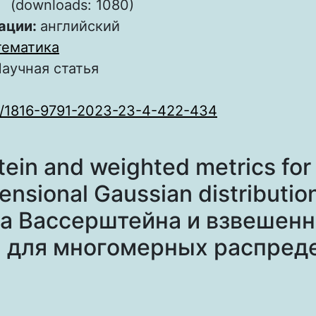
(downloads: 1080)
ации:
английский
ематика
аучная статья
0/1816-9791-2023-23-4-422-434
ein and weighted metrics for
ensional Gaussian distributio
а Вассерштейна и взвешен
 для многомерных распред