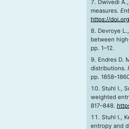
Dwivedi A.,
measures.
En
https://doi.o
Devroye L.,
between high
pp. 1–12.
Endres D. M
distributions.
pp. 1858–186
Stuhl I., 
weighted ent
817–848.
http
Stuhl I.,
entropy and d