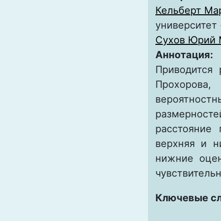
Кельберт Ма
университет
Сухов Юрий 
Аннотация:
Приводится 
Прохорова
вероятност
размерносте
расстояние 
верхняя и н
нижние оце
чувствительн
Ключевые с