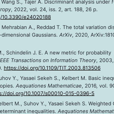
 Wang S., Tajer A. Discriminant analysis under
f
tropy
, 2022, vol. 24, iss. 2, art. 188, 26 p.
rg/10.3390/e24020188
 Mehrabian A., Reddad T. The total variation di
-dimensional Gaussians.
ArXiv
, 2020, ArXiv:18
., Schindelin J. E. A new metric for probability
IEEE Transactions on Information Theory
, 2003, 
0.
https://doi.org/10.1109/TIT.2003.813506
Suhov Y., Yasaei Sekeh S., Kelbert M. Basic inequ
ropies.
Aequationes Mathematicae
, 2016, vol. 90
s://doi.org/10.1007/s00010-015-0396-5
 Kelbert M., Suhov Y., Yasaei Sekeh S. Weighted
eterminant inequalities.
Aequationes Mathemat