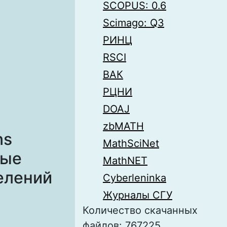
SCOPUS: 0.6
Scimago: Q3
РИНЦ
RSCI
ВАК
РЦНИ
DOAJ
zbMATH
ns
MathSciNet
ные
MathNET
елений
Cyberleninka
Журналы СГУ
Количество скачанных
файлов: 767225