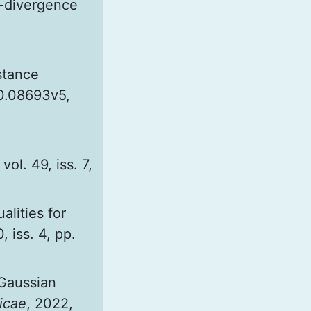
-divergence
stance
10.08693v5,
vol. 49, iss. 7,
alities for
, iss. 4, pp.
 Gaussian
icae
, 2022,