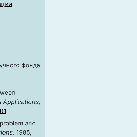
ации
учного фонда
etween
s Applications
,
101
 problem and
tions
, 1985,