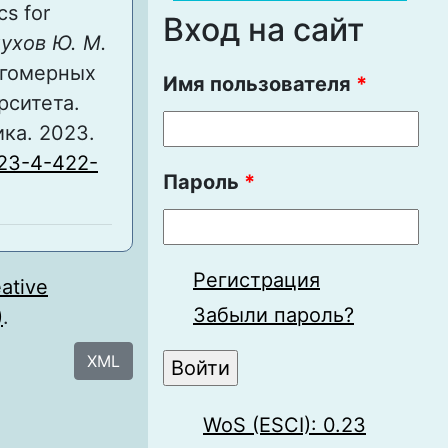
s for
Вход на сайт
Сухов Ю. М.
огомерных
Имя пользователя
*
рситета.
ка. 2023.
-23-4-422-
Пароль
*
Регистрация
ative
Забыли пароль?
)
.
XML
WoS (ESCI): 0.23