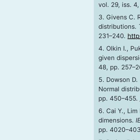
vol. 29, iss. 
Givens C. R
distributions.
231–240.
htt
Olkin I., P
given dispers
48, pp. 257–
Dowson D. 
Normal distri
pp. 450–455.
Cai Y., Lim
dimensions.
I
pp. 4020–40