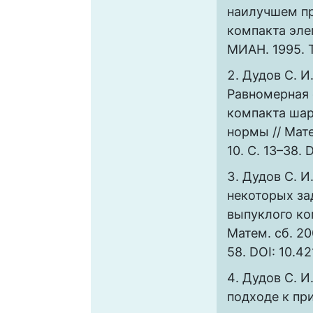
наилучшем п
компакта эле
МИАН. 1995. Т
Дудов C. И.
Равномерная 
компакта ша
нормы // Мате
10. C. 13–38. 
Дудов C. И
некоторых за
выпуклого ко
Матем. сб. 200
58. DOI: 10.4
Дудов C. И.
подходе к п