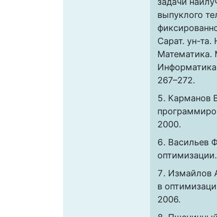
задачи наилу
выпуклого те
фиксированног
Сарат. ун-та. 
Математика. 
Информатика. 2
267–272.
Карманов В
программиров
2000.
Васильев Ф
оптимизации.
Измайлов А
в оптимизации
2006.