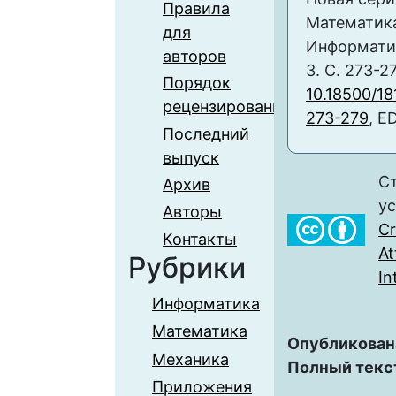
Правила
Математика
для
Информатика
авторов
3. С. 273-2
Порядок
10.18500/18
рецензирования
273-279
, E
Последний
выпуск
Ст
Архив
у
Авторы
C
Контакты
At
Рубрики
In
Информатика
Математика
Опубликован
Механика
Полный текс
Приложения