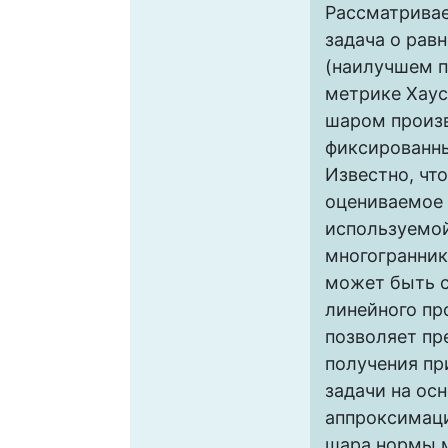
Рассматривае
задача о рав
(наилучшем 
метрике Хаус
шаром произ
фиксированн
Известно, что
оцениваемое 
используемо
многогранник
может быть с
линейного пр
позволяет пр
получения п
задачи на ос
аппроксимаци
шара нормы м