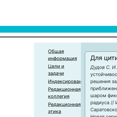
Общая
Для цит
информация
Цели и
Дудов С. И.
задачи
устойчивос
Индексирование
решения за
приближен
Редакционная
шаром фик
коллегия
радиуса //
Редакционная
Саратовско
этика
Новая сери