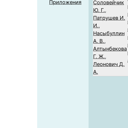
Приложения
Соловейчик
Ю. Г.
,
Патрушев И.
И.
,
Насыбуллин
А. В.
,
Алтынбекова
Г. Ж.
,
Леонович Д.
А.