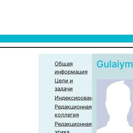
Gulaiym
Общая
информация
Цели и
задачи
Индексирование
Редакционная
коллегия
Редакционная
этика