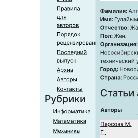
Правила
Фамилия:
Ал
для
Имя:
Гулайы
авторов
Отчество:
Жа
Порядок
Пол:
Жен.
рецензирования
Организация
Последний
Новосибирск
выпуск
технический 
Город:
Новос
Архив
Страна:
Росс
Авторы
Контакты
Статьи 
Рубрики
Авторы
Информатика
Математика
Персова М.
Механика
Г.
,