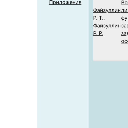
Приложения
Во
Файзуллин
ли
Р. Т.
,
фу
Файзуллин
за
Р. Р.
за
ос