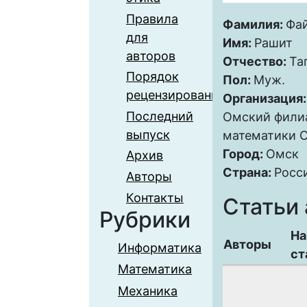
Правила
Фамилия:
Фа
для
Имя:
Рашит
авторов
Отчество:
Та
Порядок
Пол:
Муж.
рецензирования
Организация
Последний
Омский фили
выпуск
математики 
Город:
Омск
Архив
Страна:
Росс
Авторы
Контакты
Статьи 
Рубрики
На
Авторы
Информатика
ст
Математика
Механика