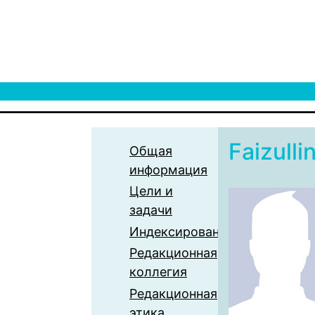
Faizulli
Общая
информация
Цели и
задачи
Индексирование
Редакционная
коллегия
Редакционная
этика