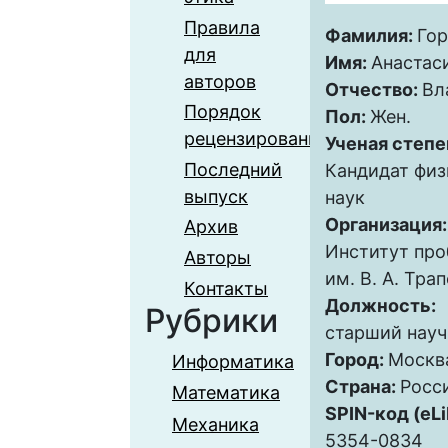
Правила
Фамилия:
Гор
для
Имя:
Анастас
авторов
Отчество:
Вл
Порядок
Пол:
Жен.
рецензирования
Ученая степе
Последний
Кандидат фи
выпуск
наук
Организация
Архив
Институт про
Авторы
им. В. А. Тра
Контакты
Должность:
Рубрики
старший науч
Город:
Москв
Информатика
Страна:
Росс
Математика
SPIN-код (eLi
Механика
5354-0834