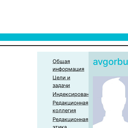
avgorb
Общая
информация
Цели и
задачи
Индексирование
Редакционная
коллегия
Редакционная
этика