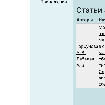
Приложения
Статьи 
Авторы
На
Мо
за
ме
Горбунова
в 
А. В.
,
ма
Лебедев
об
А. В.
тип
Сл
эк
об