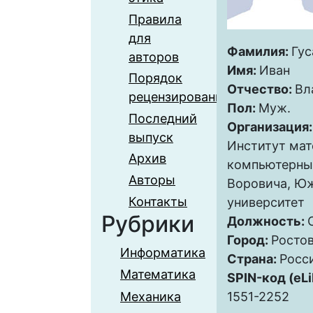
Правила
для
Фамилия:
Гус
авторов
Имя:
Иван
Порядок
Отчество:
Вл
рецензирования
Пол:
Муж.
Последний
Организация
выпуск
Институт мат
Архив
компьютерных
Авторы
Воровича, Ю
Контакты
университет
Рубрики
Должность:
Город:
Росто
Информатика
Страна:
Росс
Математика
SPIN-код (eLi
Механика
1551-2252