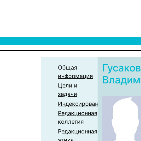
Гусаков
Общая
информация
Владим
Цели и
задачи
Индексирование
Редакционная
коллегия
Редакционная
этика