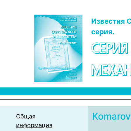
Перейти к основному содержанию
Известия С
серия.
СЕРИЯ
МЕХАН
Komaro
Общая
информация