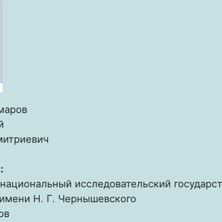
маров
й
митриевич
:
 национальный исследовательский государс
имени Н. Г. Чернышевского
ов