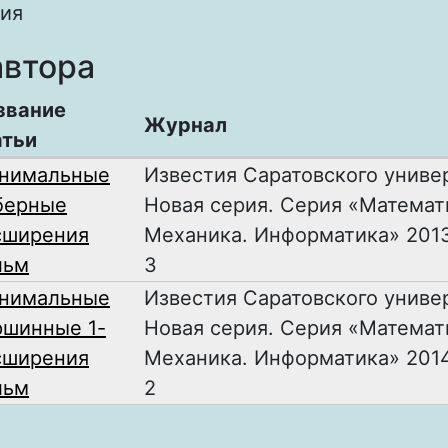
ия
автора
звание
Журнал
атьи
нимальные
Известия Саратовского униве
берные
Новая серия. Серия «Математ
сширения
Механика. Информатика» 2013,
льм
3
нимальные
Известия Саратовского униве
ршинные 1-
Новая серия. Серия «Математ
сширения
Механика. Информатика» 2014,
льм
2