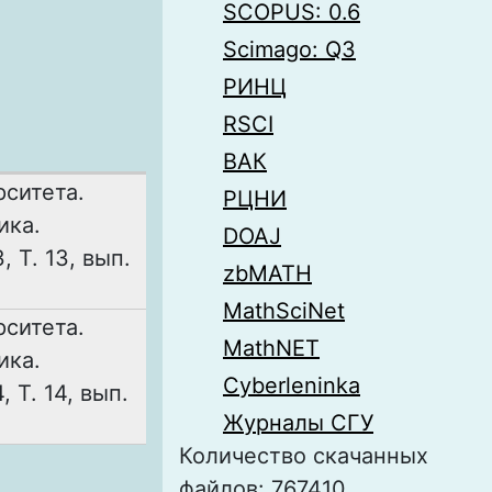
SCOPUS: 0.6
Scimago: Q3
РИНЦ
RSCI
ВАК
рситета.
РЦНИ
ика.
DOAJ
 Т. 13, вып.
zbMATH
MathSciNet
рситета.
MathNET
ика.
Cyberleninka
 Т. 14, вып.
Журналы СГУ
Количество скачанных
файлов: 767410