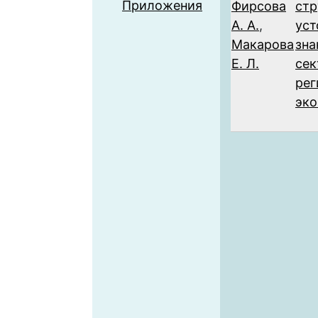
Приложения
Фирсова
стр
А. А.
,
уст
Макарова
зна
Е. Л.
сек
рег
эк