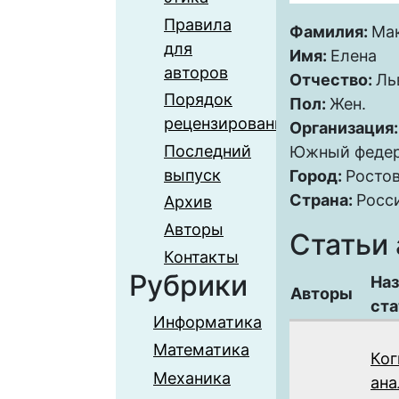
Правила
Фамилия:
Ма
для
Имя:
Елена
авторов
Отчество:
Ль
Порядок
Пол:
Жен.
рецензирования
Организация
Последний
Южный федер
выпуск
Город:
Росто
Страна:
Росс
Архив
Авторы
Статьи 
Контакты
Рубрики
Наз
Авторы
ста
Информатика
Математика
Ког
Механика
ана