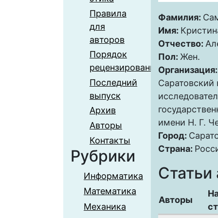
Правила
Фамилия:
Са
для
Имя:
Кристин
авторов
Отчество:
Ал
Порядок
Пол:
Жен.
рецензирования
Организация
Последний
Саратовский
выпуск
исследовате
государствен
Архив
имени Н. Г. 
Авторы
Город:
Сарат
Контакты
Страна:
Росс
Рубрики
Статьи 
Информатика
Математика
Н
Авторы
Механика
ст