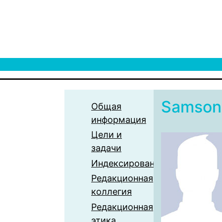
Samson
Общая
информация
Цели и
задачи
Индексирование
Редакционная
коллегия
Редакционная
этика