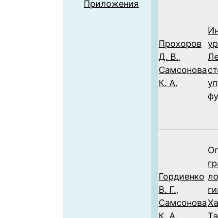
Приложения
И
Прохоров
ур
Д. В.
,
Ле
Самсонова
ст
К. А.
у
ф
О
гр
Гордиенко
л
В. Г.
,
ги
Самсонова
Х
К. А.
Т