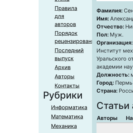
Правила
Фамилия:
Се
для
Имя:
Алексан
авторов
Отчество:
Ни
Порядок
Пол:
Муж.
рецензирования
Организация
Последний
Институт ме
выпуск
Уральского о
академии нау
Архив
Должность:
Авторы
Город:
Пермь
Контакты
Страна:
Росс
Рубрики
Статьи 
Информатика
Математика
Авторы
На
Механика