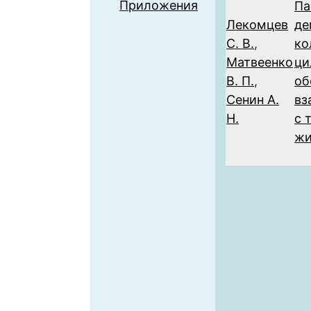
Приложения
Па
Лекомцев
де
С. В.
,
ко
Матвеенко
ци
В. П.
,
об
Сенин А.
вз
Н.
с 
жи