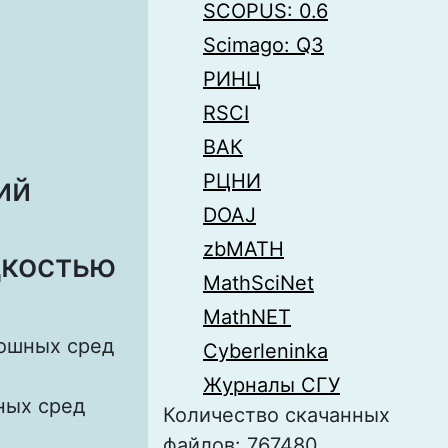
SCOPUS: 0.6
Scimago: Q3
РИНЦ
RSCI
ВАК
РЦНИ
ий
DOAJ
zbMATH
дкостью
MathSciNet
MathNET
лошных сред
Cyberleninka
Журналы СГУ
ных сред
Количество скачанных
файлов: 767480