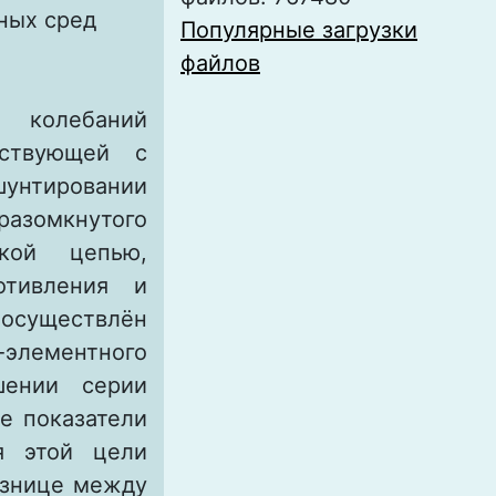
ных сред
Популярные загрузки
файлов
я колебаний
йствующей с
нтировании
зомкнутого
ской цепью,
отивления и
 осуществлён
-элементного
шении серии
е показатели
я этой цели
азнице между