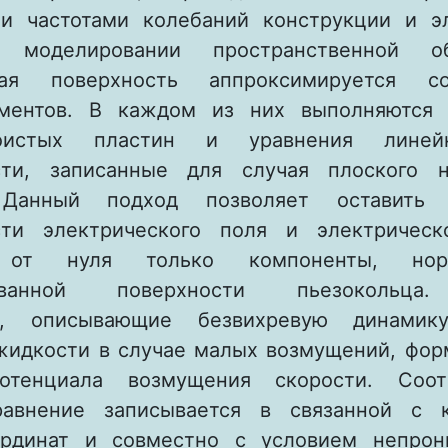
и частотами колебаний конструкции и э
 моделировании пространственной о
ная поверхность аппроксимируется со
гментов. В каждом из них выполняются 
оистых пластин и уравнения линей
ости, записанные для случая плоского н
 Данный подход позволяет оставить
сти электрического поля и электрическ
 от нуля только компоненты, но
рованной поверхности пьезокольца
я, описывающие безвихревую динамик
идкости в случае малых возмущений, фор
отенциала возмущения скорости. Соот
равнение записывается в связанной с к
ординат и совместно с условием непрон