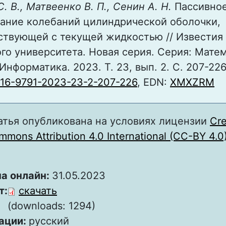
. В., Матвеенко В. П., Сенин А. Н.
Пассивно
ание колебаний цилиндрической оболочки,
ствующей с текущей жидкостью // Известия
го университета. Новая серия. Серия: Матем
Информатика. 2023. Т. 23, вып. 2. С. 207-226
816-9791-2023-23-2-207-226
, EDN:
XMXZRM
атья опубликована на условиях лицензии
Cre
mons Attribution 4.0 International (CC-BY 4.0
а онлайн:
31.05.2023
т:
скачать
(downloads: 1294)
ации:
русский