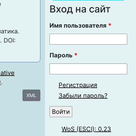
е
Вход на сайт
Имя пользователя
*
атика.
. DOI:
Пароль
*
ative
)
.
Регистрация
Забыли пароль?
XML
WoS (ESCI): 0.23