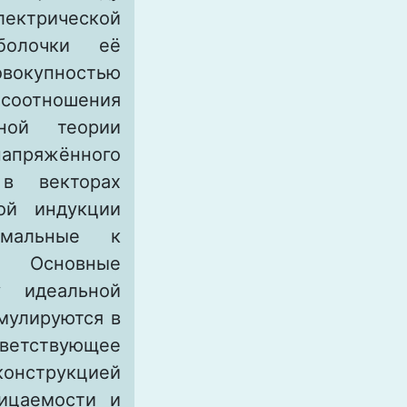
лектрической
болочки её
вокупностью
соотношения
ной теории
апряжённого
 в векторах
ой индукции
рмальные к
. Основные
у идеальной
мулируются в
ветствующее
онструкцией
ицаемости и