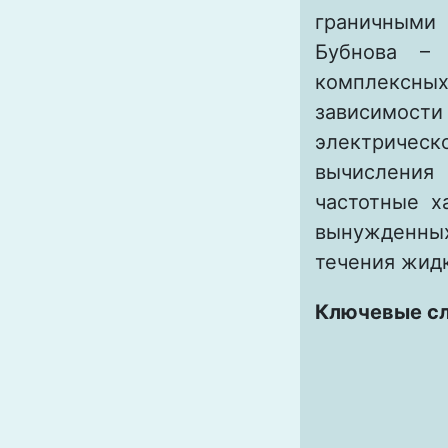
граничными
Бубнова – 
комплексных
зависимости
электричес
вычисления
частотные х
вынужденны
течения жид
Ключевые с