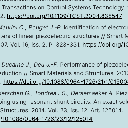
EE Transactions on Control Systems Technology. 
12.
https://doi.org/10.1109/TCST.2004.838547
 Maurini C., Pouget J.-P.
Identification of electr
rs of linear piezoelectric structures // Smart 
07. Vol. 16, iss. 2. P. 323–331.
https://doi.org/
 Ducarne J., Deu J.-F.
Performance of piezoelec
reduction // Smart Materials and Structures. 2012.
8.
https://doi.org/10.1088/0964-1726/21/1/01500
 Kerschen G., Tondreau G., Deraemaeker A.
Piez
ing using resonant shunt circuits: An exact sol
Structures. 2014. Vol. 23, iss. 12. Art. 125014.
rg/10.1088/0964-1726/23/12/125014