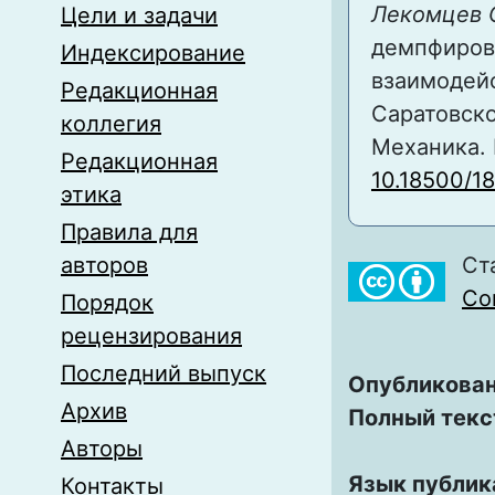
Лекомцев С
Цели и задачи
демпфиров
Индексирование
взаимодей
Редакционная
Саратовско
коллегия
Механика. 
Редакционная
10.18500/1
этика
Правила для
авторов
Ст
Com
Порядок
рецензирования
Последний выпуск
Опубликован
Архив
Полный текс
Авторы
Язык публик
Контакты