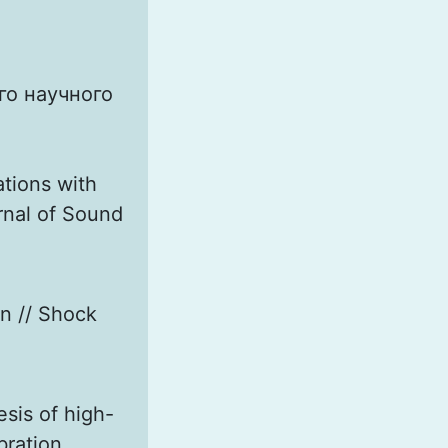
го научного
ations with
urnal of Sound
n // Shock
sis of high-
bration