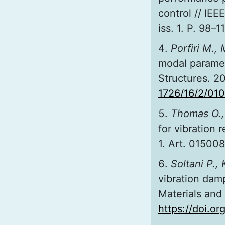
control // IE
iss. 1. P. 98–1
Porfiri M.,
modal paramete
Structures. 20
1726/16/2/010
Thomas O.,
for vibration 
1. Art. 01500
Soltani P.,
vibration damp
Materials and 
https://doi.o