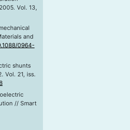
2005. Vol. 13,
omechanical
Materials and
10.1088/0964-
tric shunts
 Vol. 21, iss.
8
oelectric
ution // Smart