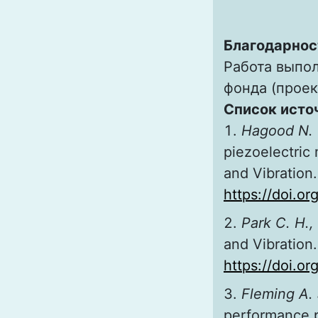
Благодарнос
Работа выпо
фонда (проек
Список исто
Hagood N. 
piezoelectric 
and Vibration.
https://doi.o
Park C. H.,
and Vibration.
https://doi.o
Fleming A. 
performance p