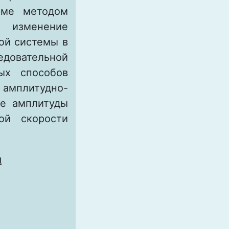
рме методом
о изменение
ой системы в
едовательной
ых способов
амплитудно-
ие амплитуды
ой скорости
й