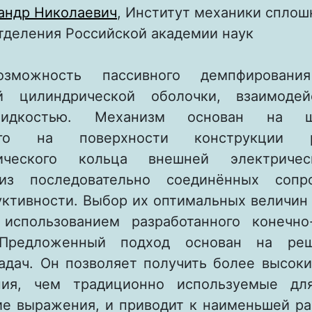
андр Николаевич
, Институт механики сплош
тделения Российской академии наук
зможность пассивного демпфировани
ой цилиндрической оболочки, взаимоде
идкостью. Механизм основан на шу
ного на поверхности конструкции ра
рического кольца внешней электриче
из последовательно соединённых сопр
уктивности. Выбор их оптимальных величин
использованием разработанного конечно
 Предложенный подход основан на ре
адач. Он позволяет получить более высоки
ния, чем традиционно используемые дл
ие выражения, и приводит к наименьшей р