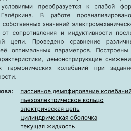
 условиями преобразуется к слабой фо
Галёркина. В работе проанализирован
 собственных значений электромеханическ
 от сопротивления и индуктивности посл
кой цепи. Проведено сравнение различн
 её оптимальных параметров. Построены 
арактеристики, демонстрирующие снижен
х гармонических колебаний при заданн
кости.
лова:
пассивное демпфирование колебани
пьезоэлектрическое кольцо
электрическая цепь
цилиндрическая оболочка
текущая жидкость