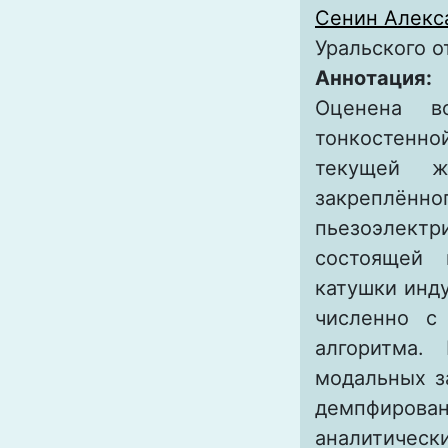
Сенин Алекс
Уральского о
Аннотация:
Оценена во
тонкостенн
текущей ж
закреплён
пьезоэлект
состоящей 
катушки инд
численно с 
алгоритма.
модальных з
демпфирова
аналитическ