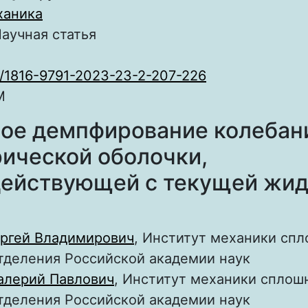
ханика
аучная статья
0/1816-9791-2023-23-2-207-226
M
ое демпфирование колебан
ической оболочки,
ействующей с текущей жи
ргей Владимирович
, Институт механики сп
тделения Российской академии наук
алерий Павлович
, Институт механики сплош
тделения Российской академии наук