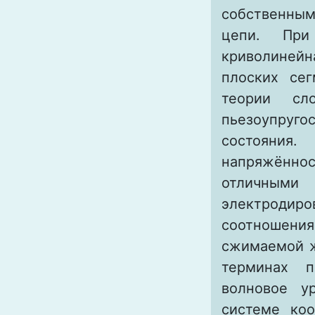
собственным
цепи. При
криволиней
плоских се
теории сл
пьезоупруг
состояния.
напряжённо
отличными
электроди
соотношени
сжимаемой ж
терминах п
волновое у
системе ко