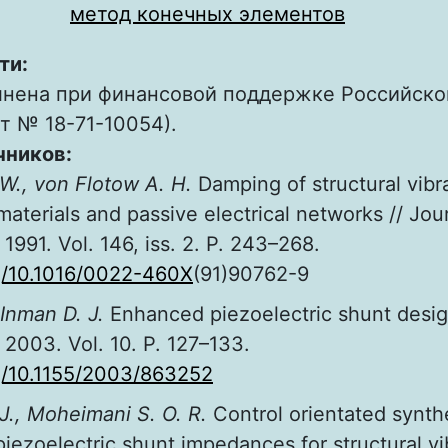
метод конечных элементов
ти:
лнена при финансовой поддержке Российско
т № 18-71-10054).
чников:
W., von Flotow A. H.
Damping of structural vibr
materials and passive electrical networks // Jo
 1991. Vol. 146, iss. 2. P. 243–268.
rg/10.1016/0022-460X
(91)90762-9
 Inman D. J.
Enhanced piezoelectric shunt desig
 2003. Vol. 10. P. 127–133.
rg/10.1155/2003/863252
J., Moheimani S. O. R.
Control orientated synthe
iezoelectric shunt impedances for structural vi