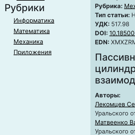
Рубрики
Рубрика:
Ме
Тип статьи:
Н
Информатика
УДК:
517.98
Математика
DOI:
10.1850
Механика
EDN:
XMXZR
Приложения
Пассивн
цилиндр
взаимод
Авторы:
Лекомцев Се
Уральского о
Матвеенко В
Уральского о