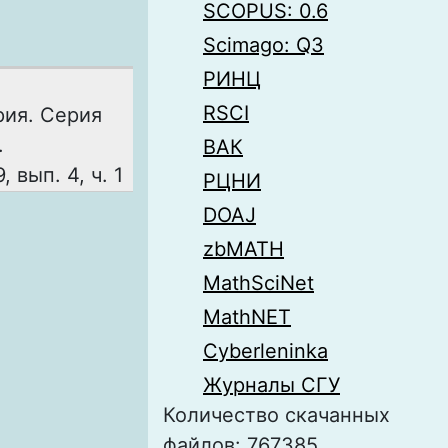
SCOPUS: 0.6
Scimago: Q3
РИНЦ
RSCI
рия. Серия
.
ВАК
 вып. 4, ч. 1
РЦНИ
DOAJ
zbMATH
MathSciNet
MathNET
Cyberleninka
Журналы СГУ
Количество скачанных
файлов: 767385