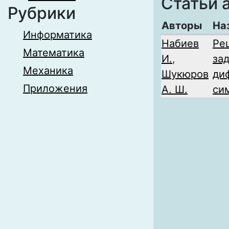
Статьи 
Рубрики
Авторы
На
Информатика
Набиев
Ре
Математика
И.
,
за
Механика
Шукюров
ди
Приложения
А. Ш.
си