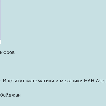
кюров
.
:
Институт математики и механики НАН Азе
рбайджан