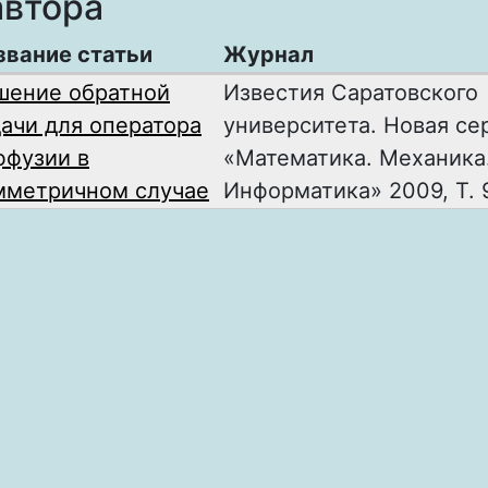
автора
звание статьи
Журнал
шение обратной
Известия Саратовского
дачи для оператора
университета. Новая се
ффузии в
«Математика. Механика
мметричном случае
Информатика» 2009, Т. 9,