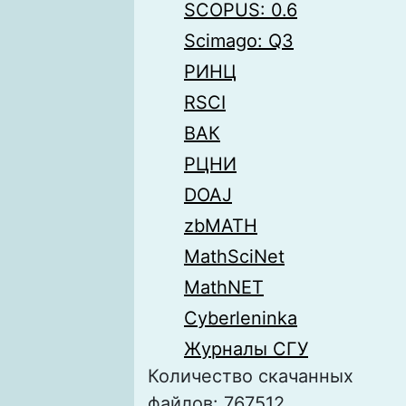
SCOPUS: 0.6
Scimago: Q3
РИНЦ
RSCI
ВАК
РЦНИ
DOAJ
zbMATH
MathSciNet
MathNET
Cyberleninka
Журналы СГУ
Количество скачанных
файлов: 767512