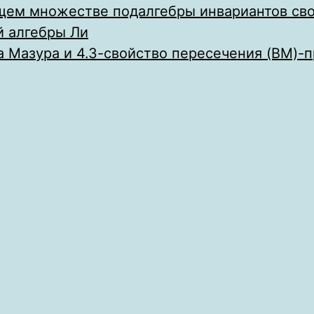
ем множестве подалгебры инвариантов св
й алгебры Ли
 Мазура и 4.3-свойство пересечения (BM)-