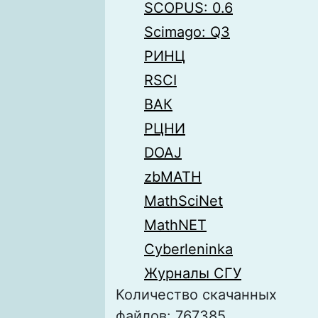
SCOPUS: 0.6
Scimago: Q3
РИНЦ
RSCI
ВАК
РЦНИ
DOAJ
zbMATH
MathSciNet
MathNET
Cyberleninka
Журналы СГУ
Количество скачанных
файлов: 767385