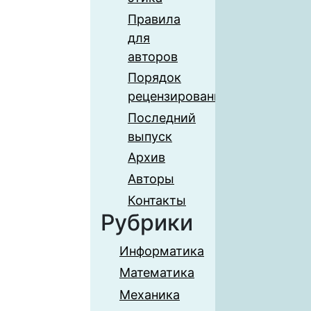
Правила
для
авторов
Порядок
рецензирования
Последний
выпуск
Архив
Авторы
Контакты
Рубрики
Информатика
Математика
Механика