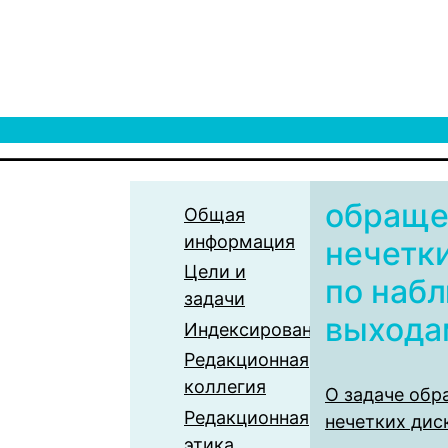
обраще
Общая
информация
нечетк
Цели и
по наб
задачи
выхода
Индексирование
Редакционная
коллегия
О задаче обр
Редакционная
нечетких дис
этика