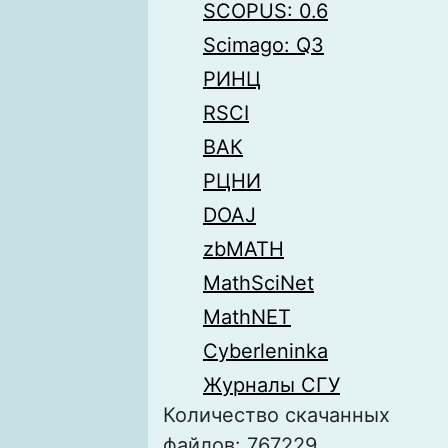
SCOPUS: 0.6
Scimago: Q3
РИНЦ
RSCI
ВАК
РЦНИ
DOAJ
zbMATH
MathSciNet
MathNET
Cyberleninka
Журналы СГУ
Количество скачанных
файлов: 767229