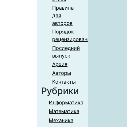
Правила
для
авторов
Порядок
рецензирования
Последний
выпуск
Архив
Авторы
Контакты
Рубрики
Информатика
Математика
Механика