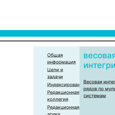
весовая
Общая
информация
интегр
Цели и
задачи
Весовая инте
Индексирование
рядов по му
Редакционная
системам
коллегия
Редакционная
этика