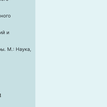
ьного
ий и
. М.: Наука,
я