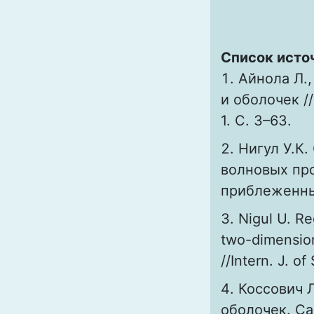
Список исто
Айнола Л.
и оболочек //
1. С. 3–63.
Нигул У.К
волновых про
приблеженным
Nigul U. Re
two-dimensiona
//Intern. J. o
Коссович 
оболочек. Сар