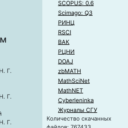
SCOPUS: 0.6
Scimago: Q3
РИНЦ
RSCI
ам
ВАК
РЦНИ
DOAJ
. Г.
zbMATH
MathSciNet
MathNET
. Г.
Cyberleninka
Журналы СГУ
й
Количество скачанных
. Г.
файлов: 767433