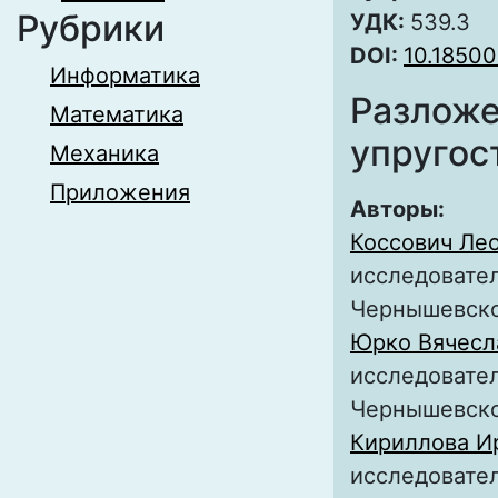
Рубрики
УДК:
539.3
DOI:
10.18500
Информатика
Разложе
Математика
упругос
Механика
Приложения
Авторы:
Коссович Ле
исследовател
Чернышевск
Юрко Вячесл
исследовател
Чернышевск
Кириллова И
исследовател