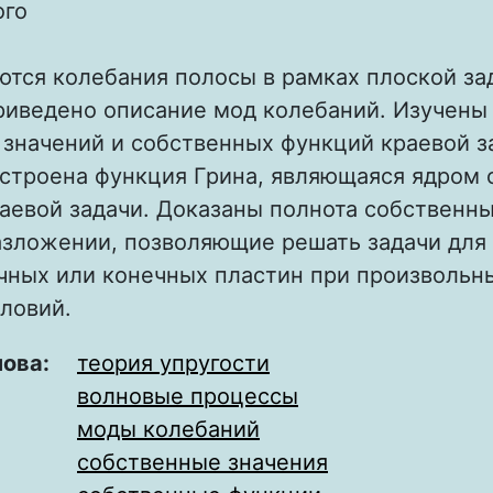
ого
тся колебания полосы в рамках плоской за
риведено описание мод колебаний. Изучены
значений и собственных функций краевой з
строена функция Грина, являющаяся ядром 
аевой задачи. Доказаны полнота собственн
азложении, позволяющие решать задачи для
чных или конечных пластин при произвольн
ловий.
лова:
теория упругости
волновые процессы
моды колебаний
собственные значения