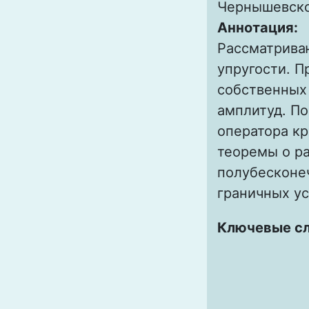
Чернышевск
Аннотация:
Рассматриваю
упругости. П
собственных 
амплитуд. По
оператора кр
теоремы о р
полубесконе
граничных ус
Ключевые с