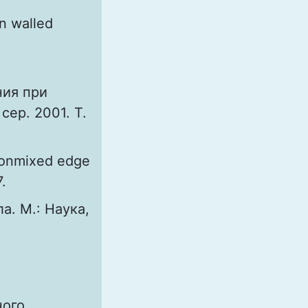
in walled
з
ния при
сер. 2001. Т.
 nonmixed edge
.
. М.: Наука,
ного