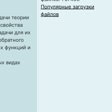
Популярные загрузки
файлов
дачи теории
 свойства
адачи для их
обратного
ых функций и
ых видах