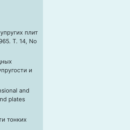
 упругих плит
65. Т. 14, No
дных
упругости и
.
nsional and
and plates
ти тонких