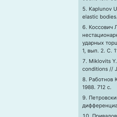
Kaplunov U.
elastic bodie
Коссович 
нестационарн
ударных торце
1, вып. 2. С. 1
Miklovits Y
conditions // 
Работнов 
1988. 712 с.
Петровски
дифференциал
Привалов