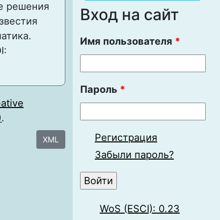
е решения
Вход на сайт
Известия
атика.
Имя пользователя
*
I:
Пароль
*
ative
)
.
Регистрация
XML
Забыли пароль?
WoS (ESCI): 0.23