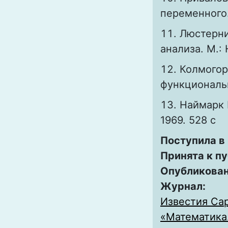
переменного. 
Люстерни
анализа. М.: 
Колмогор
функциональн
Наймарк 
1969. 528 с
Поступила в
Принята к п
Опубликова
Журнал:
Известия Сар
«Математика.