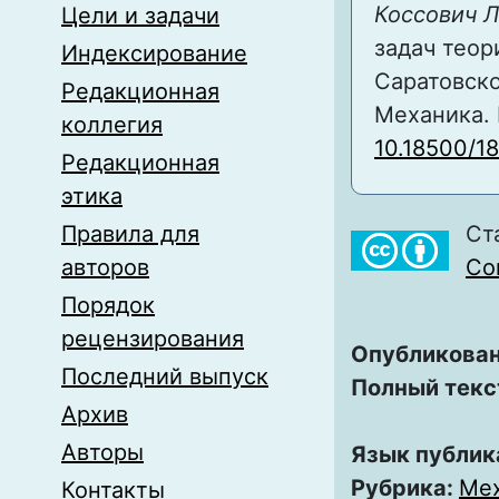
Коссович Л
Цели и задачи
задач теор
Индексирование
Саратовско
Редакционная
Механика. И
коллегия
10.18500/1
Редакционная
этика
Правила для
Ст
авторов
Com
Порядок
рецензирования
Опубликован
Последний выпуск
Полный текс
Архив
Авторы
Язык публик
Рубрика:
Ме
Контакты