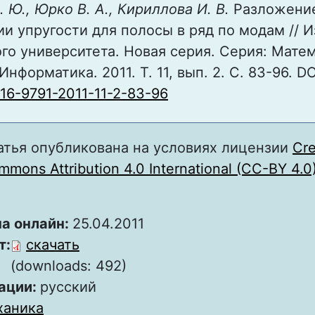
. Ю., Юрко В. А., Кириллова И. В.
Разложени
ии упругости для полосы в ряд по модам // 
го университета. Новая серия. Серия: Матем
нформатика. 2011. Т. 11, вып. 2. С. 83-96. DO
816-9791-2011-11-2-83-96
атья опубликована на условиях лицензии
Cre
mons Attribution 4.0 International (CC-BY 4.0
а онлайн:
25.04.2011
т:
скачать
(downloads: 492)
ации:
русский
ханика