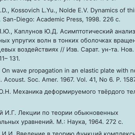
D., Kossovich L.Yu., Nolde E.V. Dynamics of th
s. San-Diego: Academic Press, 1998. 226 с.
Л.Ю., Каплунов Ю.Д. Асимптотический анали
ых упругих волн в тонких оболочках враще
вых воздействиях // Изв. Сарат. ун-та. Нов. 
11– 131.
. On wave propagation in an elastic plate with
J. Acoust. Soc. Amer. 1967. Vol. 41, No 6. P. 1587
Ю.Н. Механика деформируемого твёрдого тела
й И.Г. Лекции по теории обыкновенных
ьных уравнений. М.: Наука, 1964. 272 с.
 И.И. Введение в теорию функций комплекс