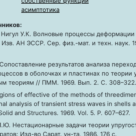
собственные функции
асимптотика
чников:
, Нигул У.К. Волновые процессы деформации
 Изв. АН ЭССР. Сер. физ.-мат. и техн. наук. 19
. Сопоставление результатов анализа перехо
цессов в оболочках и пластинах по теории 
 теориям // ПММ. 1969. Вып. 2. С. 308–322
gions of effective of the methods of threedime
l analysis of transient stress waves in shells 
f Solid and Structures. 1969. Vol. 5. P. 607–627.
Л.Ю. Нестационарные задачи теории упругос
атов: Изд-во Сарат. ун-та, 1986. 176 с.