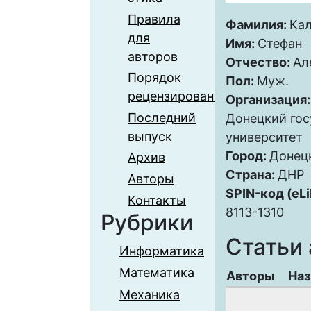
Правила
Фамилия:
Ка
для
Имя:
Стефан
авторов
Отчество:
Ал
Порядок
Пол:
Муж.
рецензирования
Организация
Последний
Донецкий го
выпуск
университет
Город:
Донец
Архив
Страна:
ДНР
Авторы
SPIN-код (eLi
Контакты
8113-1310
Рубрики
Статьи 
Информатика
Математика
Авторы
Наз
Механика