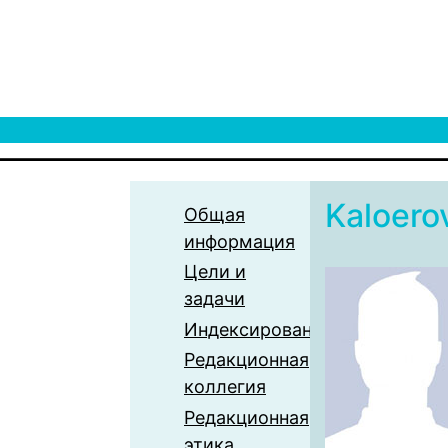
Kaloero
Общая
информация
Цели и
задачи
Индексирование
Редакционная
коллегия
Редакционная
этика