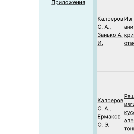
Приложения
Калоеров
Изг
С. А.
,
ани
Занько А.
кр
И.
отв
Реш
Калоеров
изг
С. А.
,
кус
Ермаков
эле
О. Э.
тон