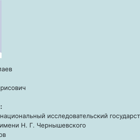
паев
рисович
:
 национальный исследовательский государс
имени Н. Г. Чернышевского
ов