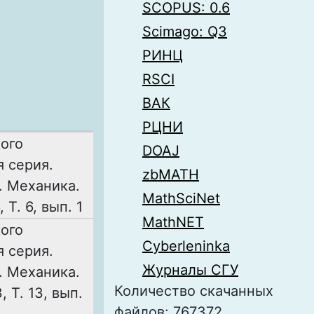
SCOPUS: 0.6
Scimago: Q3
РИНЦ
RSCI
ВАК
РЦНИ
ого
DOAJ
я серия.
zbMATH
. Механика.
MathSciNet
Т. 6, вып. 1
MathNET
ого
Cyberleninka
я серия.
Журналы СГУ
. Механика.
Количество скачанных
 Т. 13, вып.
файлов: 767372