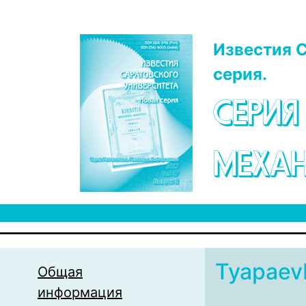
Перейти к основному содержанию
Известия С
серия.
СЕРИЯ
МЕХАН
Tyapaev
Общая
информация