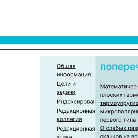
попере
Общая
информация
Цели и
Математическ
задачи
плоских гарм
Индексирование
термоупругих
Редакционная
микрополярн
коллегия
первого типа
О слабых раз
Редакционная
скачков на в
этика