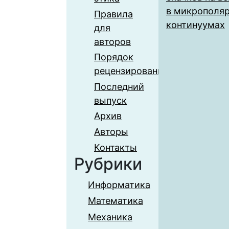
в микрополя
Правила
континуумах
для
авторов
Порядок
рецензирования
Последний
выпуск
Архив
Авторы
Контакты
Рубрики
Информатика
Математика
Механика