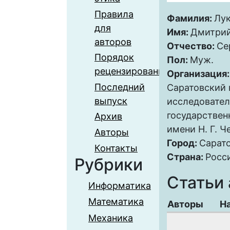
Правила
Фамилия:
Лу
для
Имя:
Дмитри
авторов
Отчество:
Се
Порядок
Пол:
Муж.
рецензирования
Организация
Последний
Саратовский
выпуск
исследовате
государствен
Архив
имени Н. Г. 
Авторы
Город:
Сарат
Контакты
Страна:
Росс
Рубрики
Статьи 
Информатика
Математика
Авторы
Н
Механика