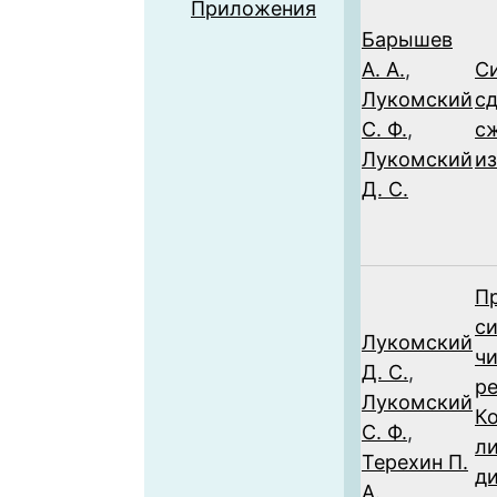
Приложения
Барышев
А. А.
,
С
Лукомский
сд
С. Ф.
,
с
Лукомский
и
Д. С.
П
с
Лукомский
ч
Д. С.
,
р
Лукомский
К
С. Ф.
,
л
Терехин П.
д
А.