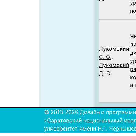
ур
п
Ч
л
Лукомский
д
С. Ф.
,
ур
Лукомский
р
Д. С.
к
ин
© 2013-2026 Дизайн и программн
«Саратовский национальный исс
университет имени Н.Г. Черныше