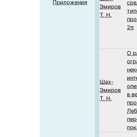
Приложения
сре
Эмиров
тип
Т. Н.
про
2π
О р
огр
нек
инт
Шах-
опе
Эмиров
в в
Т. Н.
про
Леб
пе
пок