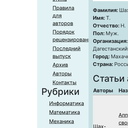
Правила
Фамилия:
Ша
для
Имя:
Т.
авторов
Отчество:
Н.
Порядок
Пол:
Муж.
рецензирования
Организация
Последний
Дагестанский
выпуск
Город:
Махач
Страна:
Росс
Архив
Авторы
Статьи 
Контакты
Рубрики
Авторы
Наз
Информатика
Математика
Апп
Механика
сво
Шах-