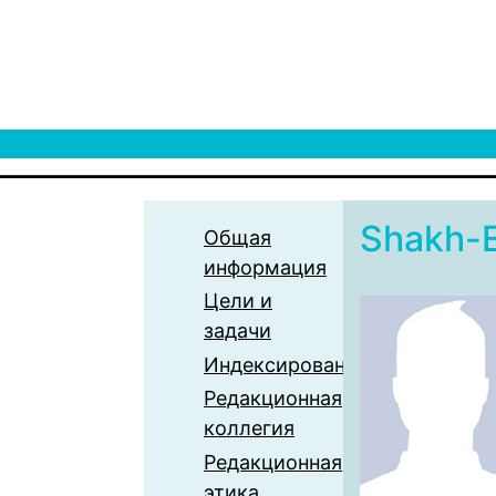
Shakh-
Общая
информация
Цели и
задачи
Индексирование
Редакционная
коллегия
Редакционная
этика