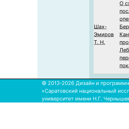
О с
пос
опе
Шах-
Бер
Эмиров
Кан
Т. Н.
про
Леб
пе
пок
© 2013-2026 Дизайн и программн
«Саратовский национальный исс
университет имени Н.Г. Черныше