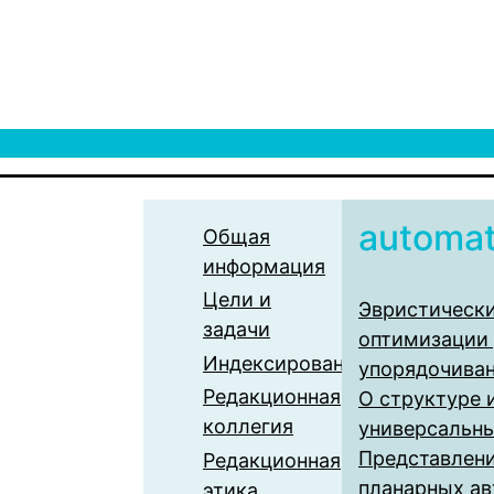
automa
Общая
информация
Цели и
Эвристическ
задачи
оптимизации 
Индексирование
упорядочиван
Редакционная
О структуре
коллегия
универсальны
Представлен
Редакционная
планарных а
этика