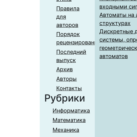
входными си
Правила
Автоматы на 
для
структурах
авторов
Дискретные 
Порядок
системы, оп
рецензирования
геометричес
Последний
автоматов
выпуск
Архив
Авторы
Контакты
Рубрики
Информатика
Математика
Механика