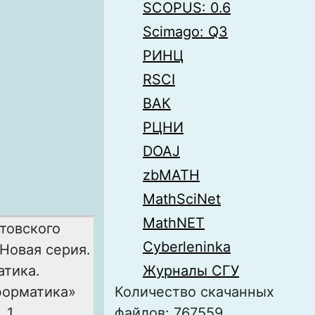
SCOPUS: 0.6
Scimago: Q3
РИНЦ
RSCI
ВАК
РЦНИ
DOAJ
zbMATH
MathSciNet
MathNET
товского
Cyberleninka
 Новая серия.
атика.
Журналы СГУ
форматика»
Количество скачанных
. 1
файлов: 767559