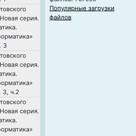
Популярные загрузки
товского
файлов
 Новая серия.
атика.
форматика»
. 3
товского
 Новая серия.
атика.
форматика»
. 3, ч.2
товского
 Новая серия.
атика.
форматика»