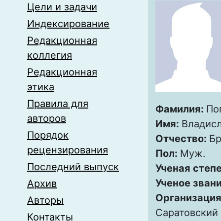
Цели и задачи
Индексирование
Редакционная
коллегия
Редакционная
этика
Правила для
Фамилия:
По
авторов
Имя:
Владис
Порядок
Отчество:
Бр
рецензирования
Пол:
Муж.
Последний выпуск
Ученая степ
Ученое зван
Архив
Организация
Авторы
Саратовский
Контакты