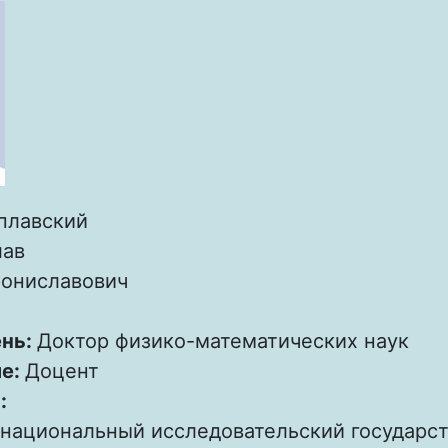
плавский
лав
ониславович
ень:
Доктор физико-математических наук
ие:
Доцент
:
 национальный исследовательский государс