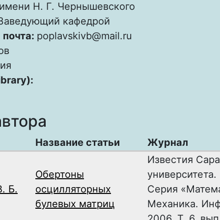
имени Н. Г. Чернышевского
Заведующий кафедрой
 почта:
poplavskivb@mail.ru
ов
ия
ibrary):
автора
Название статьи
Журнал
Известия Сара
Обертоны
университета.
. Б.
осцилляторных
Серия «Матем
булевых матриц
Механика. Ин
2006, Т. 6, вып