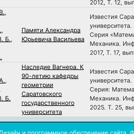
2012, Т. 12, вы
В.
,
Известия Сара
университета.
.
,
Памяти Александра
Серия «Матем
. Б.
,
Юрьевича Васильева
Механика. Ин
2017, Т. 17, вып
.
Наследие Вагнера. К
Известия Сара
90-летию кафедры
А.
,
университета.
геометрии
,
Серия: Матема
Саратовского
. Б.
Механика. Ин
государственного
2025. Т. 25, вы
университета
Дизайн и программное обеспечение сайта. 