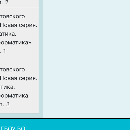
п. 2
товского
 Новая серия.
атика.
форматика»
. 1
товского
 Новая серия.
тика.
форматика.
п. 3
ФГБОУ ВО