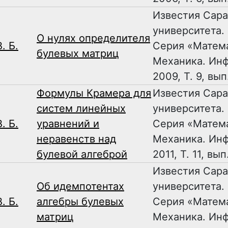
Известия Сара
университета.
О нулях определителя
. Б.
Серия «Матем
булевых матриц
Механика. Ин
2009, Т. 9, вып
Формулы Крамера для
Известия Сара
систем линейных
университета.
. Б.
уравнений и
Серия «Матем
неравенств над
Механика. Ин
булевой алгеброй
2011, Т. 11, вып
Известия Сара
Об идемпотентах
университета.
. Б.
алгебры булевых
Серия «Матем
матриц
Механика. Ин